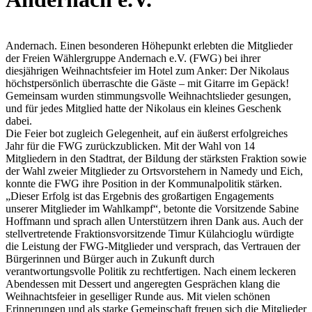
Andernach. Einen besonderen Höhepunkt erlebten die Mitglieder
der Freien Wählergruppe Andernach e.V. (FWG) bei ihrer
diesjährigen Weihnachtsfeier im Hotel zum Anker: Der Nikolaus
höchstpersönlich überraschte die Gäste – mit Gitarre im Gepäck!
Gemeinsam wurden stimmungsvolle Weihnachtslieder gesungen,
und für jedes Mitglied hatte der Nikolaus ein kleines Geschenk
dabei.
Die Feier bot zugleich Gelegenheit, auf ein äußerst erfolgreiches
Jahr für die FWG zurückzublicken. Mit der Wahl von 14
Mitgliedern in den Stadtrat, der Bildung der stärksten Fraktion sowie
der Wahl zweier Mitglieder zu Ortsvorstehern in Namedy und Eich,
konnte die FWG ihre Position in der Kommunalpolitik stärken.
„Dieser Erfolg ist das Ergebnis des großartigen Engagements
unserer Mitglieder im Wahlkampf“, betonte die Vorsitzende Sabine
Hoffmann und sprach allen Unterstützern ihren Dank aus. Auch der
stellvertretende Fraktionsvorsitzende Timur Külahcioglu würdigte
die Leistung der FWG-Mitglieder und versprach, das Vertrauen der
Bürgerinnen und Bürger auch in Zukunft durch
verantwortungsvolle Politik zu rechtfertigen. Nach einem leckeren
Abendessen mit Dessert und angeregten Gesprächen klang die
Weihnachtsfeier in geselliger Runde aus. Mit vielen schönen
Erinnerungen und als starke Gemeinschaft freuen sich die Mitglieder